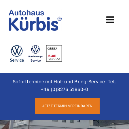
Skip
to
content
Togg
Navi
Home
Werkstatt
Verkauf
Soforttermine mit Hol- und Bring-Service. Tel.
+49 (0)8276 51860-0
VW Nutzfahrzeuge
JETZT TERMIN VEREINBAREN
Elektromobilität