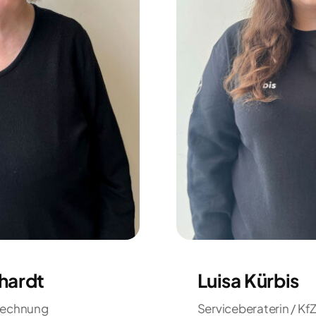
hardt
Luisa Kürbis
rechnung
Serviceberaterin / Kf