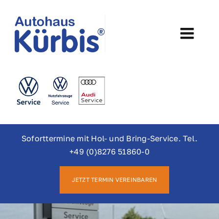
Skip
to
content
Togg
Navi
Home
Werkstatt
Verkauf
Soforttermine mit Hol- und Bring-Service. Tel.
+49 (0)8276 51860-0
VW Nutzfahrzeuge
JETZT TERMIN VEREINBAREN
Elektromobilität