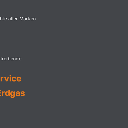
hte aller Marken
etreibende
rvice
Erdgas