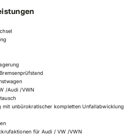
eistungen
chsel
ung
lagerung
 Bremsenprüfstand
enstwagen
 VW /Audi /VWN
tausch
g mit unbürokratischer kompletten Unfallabwicklung
zen
ckrufaktionen für Audi / VW /VWN