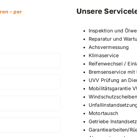
Unsere Servicel
ren – per
Inspektion und Ölwe
Reparatur und Wart
Achsvermessung
Klimaservice
Reifenwechsel / Ein
Bremsenservice mit
UVV Prüfung an Di
Mobilitätsgarantie
Windschutzscheiben
Unfallinstandsetzun
Motortausch
Getriebe Instandset
Garantiearbeiten/Rü